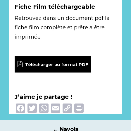
Fiche Film téléchargeable
Retrouvez dans un document pdf la
fiche film complète et prête a être
imprimée.
Télécharger au format PDF
J’aime je partage !
Facebook
Twitter
WhatsApp
Email
Copy
Print
Link
Navigation
←
Nayola