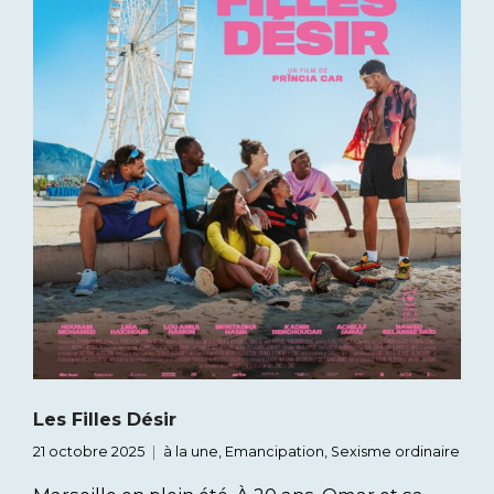
Les Filles Désir
21 octobre 2025
à la une
,
Emancipation
,
Sexisme ordinaire