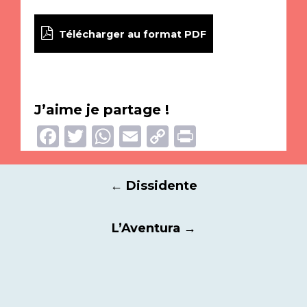
Télécharger au format PDF
J’aime je partage !
Facebook
Twitter
WhatsApp
Email
Copy
Print
Link
Navigation
←
Dissidente
des
articles
L’Aventura
→