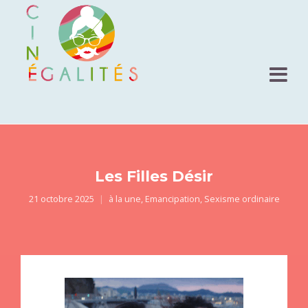
Les Filles Désir
21 octobre 2025
à la une
,
Emancipation
,
Sexisme ordinaire