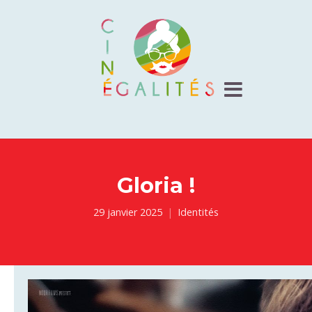
Gloria !
29 janvier 2025
Identités