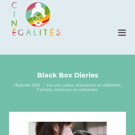
Black Box Diaries
28 janvier 2025
à la une
,
Luttes, résistances et solidarités
,
Portraits
,
Violences et contraintes