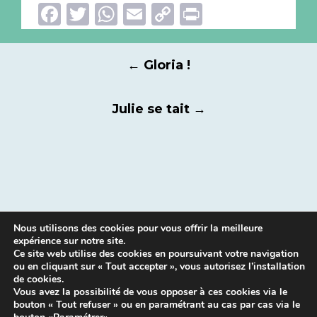
Facebook
Twitter
WhatsApp
Email
Copy
Print
Link
Navigation
←
Gloria !
des
articles
Julie se tait
→
Nous utilisons des cookies pour vous offrir la meilleure
expérience sur notre site.
Ce site web utilise des cookies en poursuivant votre navigation
ou en cliquant sur « Tout accepter », vous autorisez l’installation
de cookies.
Vous avez la possibilité de vous opposer à ces cookies via le
bouton « Tout refuser » ou en paramétrant au cas par cas via le
Mentions légales
|
Contacts