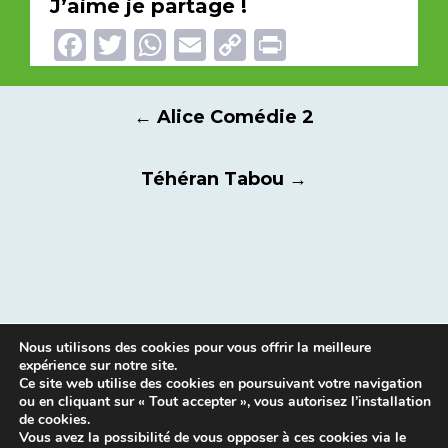
J’aime je partage !
Facebook
Twitter
WhatsApp
Email
Copy
Print
Link
Navigation
←
Alice Comédie 2
des
articles
Téhéran Tabou
→
Nous utilisons des cookies pour vous offrir la meilleure
expérience sur notre site.
Ce site web utilise des cookies en poursuivant votre navigation
ou en cliquant sur « Tout accepter », vous autorisez l’installation
de cookies.
Vous avez la possibilité de vous opposer à ces cookies via le