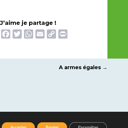
J’aime je partage !
Facebook
Twitter
WhatsApp
Email
Copy
Print
Link
A armes égales
→
Accepter
Rejeter
Paramétrer