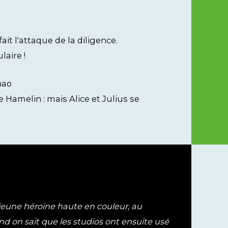
it l'attaque de la diligence.
laire !
hao
e Hamelin : mais Alice et Julius se
e jeune héroïne haute en couleur, au
and on sait que les studios ont ensuite usé