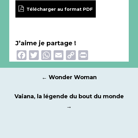
Télécharger au format PDF
J’aime je partage !
Facebook
Twitter
WhatsApp
Email
Copy
Print
Link
Navigation
←
Wonder Woman
des
articles
Vaiana, la légende du bout du monde
→