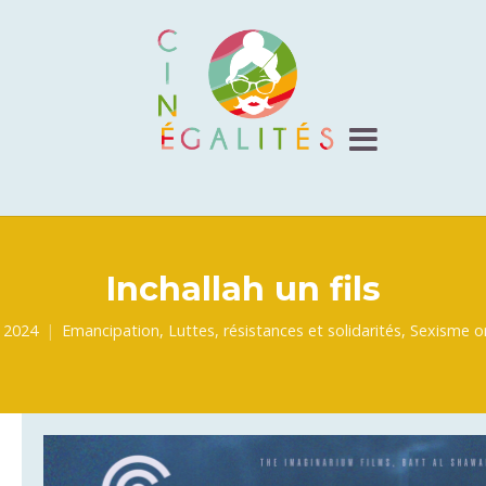
Inchallah un fils
l 2024
Emancipation
,
Luttes, résistances et solidarités
,
Sexisme or