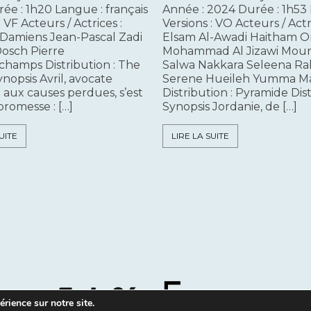
ée : 1h20 Langue : français
Année : 2024 Durée : 1h53
: VF Acteurs / Actrices :
Versions : VO Acteurs / Actr
 Damiens Jean-Pascal Zadi
Elsam Al-Awadi Haitham O
Dosch Pierre
Mohammad Al Jizawi Mou
hamps Distribution : The
Salwa Nakkara Seleena R
nopsis Avril, avocate
Serene Hueileh Yumma M
aux causes perdues, s’est
Distribution : Pyramide Dis
promesse : […]
Synopsis Jordanie, de […]
UITE
LIRE LA SUITE
rience sur notre site.