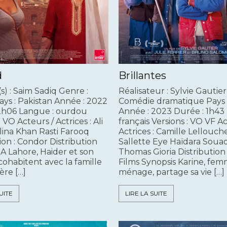
d
Brillantes
s) : Saim Sadiq Genre :
Réalisateur : Sylvie Gautier
ys : Pakistan Année : 2022
Comédie dramatique Pays 
2h06 Langue : ourdou
Année : 2023 Durée : 1h43
: VO Acteurs / Actrices : Ali
français Versions : VO VF Ac
lina Khan Rasti Farooq
Actrices : Camille Lellouch
ion : Condor Distribution
Sallette Eye Haïdara Sou
 A Lahore, Haider et son
Thomas Gioria Distribution 
cohabitent avec la famille
Films Synopsis Karine, fe
ère […]
ménage, partage sa vie […]
UITE
LIRE LA SUITE