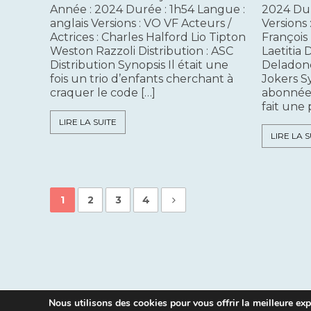
Année : 2024 Durée : 1h54 Langue :
2024 Dur
anglais Versions : VO VF Acteurs /
Versions 
Actrices : Charles Halford Lio Tipton
François
Weston Razzoli Distribution : ASC
Laetitia 
Distribution Synopsis Il était une
Deladonc
fois un trio d’enfants cherchant à
Jokers Sy
craquer le code […]
abonnée 
fait une 
LIRE LA SUITE
LIRE LA S
1
2
3
4
Nous utilisons des cookies pour vous offrir la meilleure expé