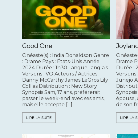
Good One
Joylan
Cinéaste(s) : India Donaldson Genre
Cinéaste(
: Drame Pays : États-Unis Année :
Drame Pa
2024 Durée : 1h30 Langue : anglais
Durée : 
Versions : VO Acteurs / Actrices :
Versions 
Danny McCarthy James LeGros Lily
Junejo A
Collias Distribution : New Story
Distribut
Synopsis Sam, 17 ans, préférerait
Synopsis
passer le week-end avec ses amis,
épouse, 
mais elle accepte […]
de son fr
LIRE LA SUITE
LIRE LA S