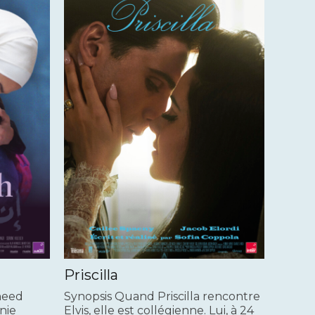
Priscilla
sheed
Synopsis Quand Priscilla rencontre
nie
Elvis, elle est collégienne. Lui, à 24