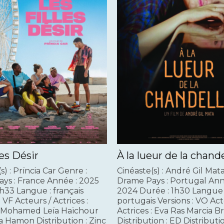
les Désir
À la lueur de la chand
s) : Prïncia Car Genre :
Cinéaste(s) : André Gil Mat
ys : France Année : 2025
Drame Pays : Portugal Ann
1h33 Langue : français
2024 Durée : 1h30 Langue 
: VF Acteurs / Actrices :
portugais Versions : VO Act
Mohamed Leïa Haïchour
Actrices : Eva Ras Marcia Br
 Hamon Distribution : Zinc
Distribution : ED Distributi