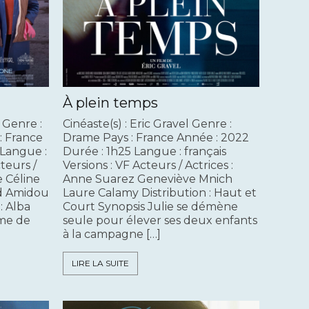
À plein temps
 Genre :
Cinéaste(s) : Eric Gravel Genre :
: France
Drame Pays : France Année : 2022
 Langue :
Durée : 1h25 Langue : français
teurs /
Versions : VF Acteurs / Actrices :
e Céline
Anne Suarez Geneviève Mnich
ad Amidou
Laure Calamy Distribution : Haut et
: Alba
Court Synopsis Julie se démène
mme de
seule pour élever ses deux enfants
à la campagne […]
LIRE LA SUITE