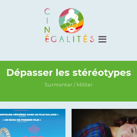
Dépasser les stéréotypes
Surmonter / Militer