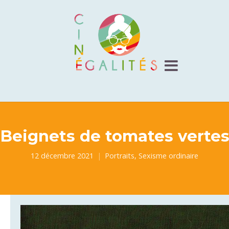
Beignets de tomates verte
12 décembre 2021
Portraits
,
Sexisme ordinaire