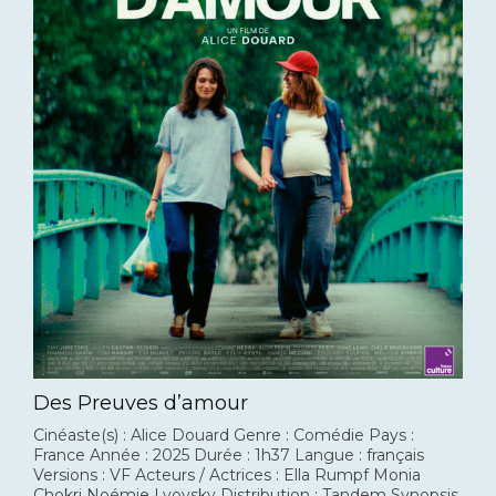
Des Preuves d’amour
Cinéaste(s) : Alice Douard Genre : Comédie Pays :
France Année : 2025 Durée : 1h37 Langue : français
Versions : VF Acteurs / Actrices : Ella Rumpf Monia
Chokri Noémie Lvovsky Distribution : Tandem Synopsis