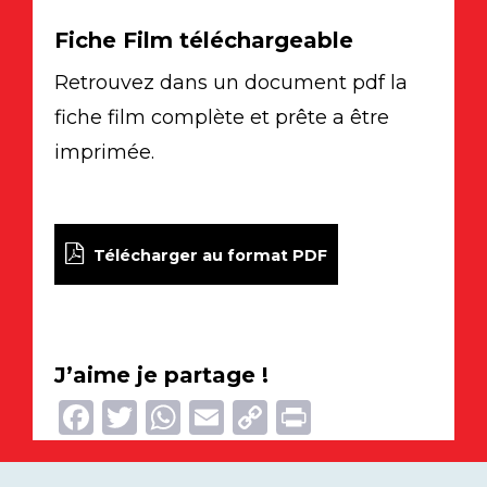
Fiche Film téléchargeable
Retrouvez dans un document pdf la
fiche film complète et prête a être
imprimée.
Télécharger au format PDF
J’aime je partage !
Facebook
Twitter
WhatsApp
Email
Copy
Print
Link
Navigation