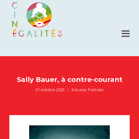
Sally Bauer, à contre-courant
21 octobre 2025
à la une
,
Portraits