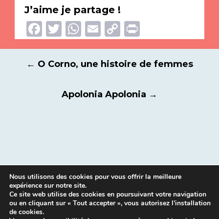
J’aime je partage !
Facebook
Twitter
WhatsApp
Email
Copy
Print
Link
Navigation
←
O Corno, une histoire de femmes
des
articles
Apolonia Apolonia
→
Nous utilisons des cookies pour vous offrir la meilleure
expérience sur notre site.
Ce site web utilise des cookies en poursuivant votre navigation
ou en cliquant sur « Tout accepter », vous autorisez l’installation
de cookies.