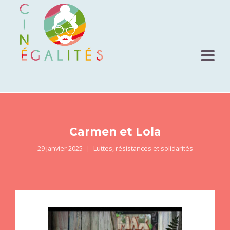
Carmen et Lola
29 janvier 2025
Luttes, résistances et solidarités