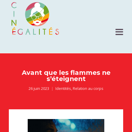
Avant que les flammes ne
s’éteignent
26 juin 2023
Identités
,
Relation au corps