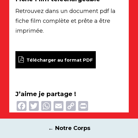
Retrouvez dans un document pdf la
fiche film complète et prête a être
imprimée.
Télécharger au format PDF
J’aime je partage !
Facebook
Twitter
WhatsApp
Email
Copy
Print
Link
Navigation
←
Notre Corps
des