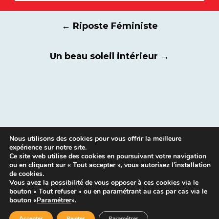
Link
Navigation
←
Riposte Féministe
des
articles
Un beau soleil intérieur
→
Nous utilisons des cookies pour vous offrir la meilleure
expérience sur notre site.
Ce site web utilise des cookies en poursuivant votre navigation
ou en cliquant sur « Tout accepter », vous autorisez l’installation
de cookies.
Vous avez la possibilité de vous opposer à ces cookies via le
bouton « Tout refuser » ou en paramétrant au cas par cas via le
Mentions légales
|
Contacts
bouton «
Paramétrer
».
Accepter
Rejeter
Paramétrer