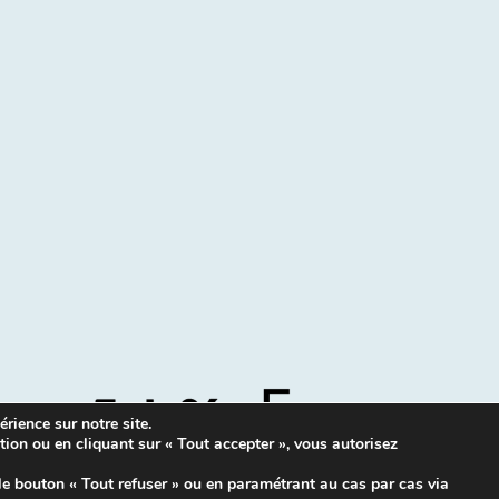
rience sur notre site.
tion ou en cliquant sur « Tout accepter », vous autorisez
Mentions légales
|
Contacts
le bouton « Tout refuser » ou en paramétrant au cas par cas via