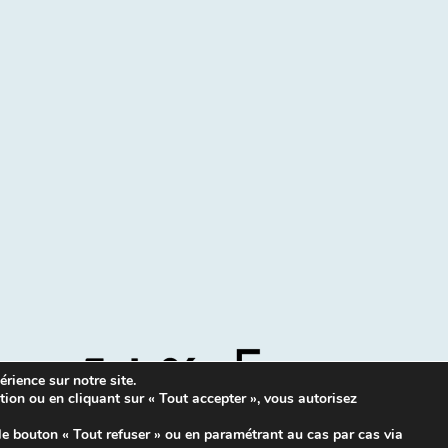
rience sur notre site.
tion ou en cliquant sur « Tout accepter », vous autorisez
Mentions légales
|
Contacts
le bouton « Tout refuser » ou en paramétrant au cas par cas via