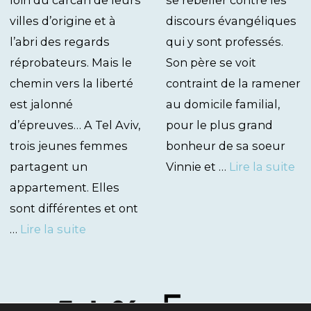
loin du carcan de leurs
se rebeller contre les
villes d’origine et à
discours évangéliques
l’abri des regards
qui y sont professés.
réprobateurs. Mais le
Son père se voit
chemin vers la liberté
contraint de la ramener
est jalonné
au domicile familial,
d’épreuves… A Tel Aviv,
pour le plus grand
trois jeunes femmes
bonheur de sa soeur
partagent un
Vinnie et …
Lire la suite
appartement. Elles
sont différentes et ont
…
Lire la suite