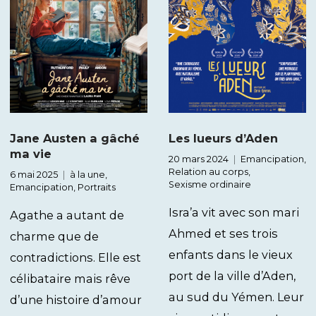
Jane Austen a gâché
Les lueurs d’Aden
ma vie
20 mars 2024
Emancipation
,
Relation au corps
,
6 mai 2025
à la une
,
Sexisme ordinaire
Emancipation
,
Portraits
Isra’a vit avec son mari
Agathe a autant de
Ahmed et ses trois
charme que de
enfants dans le vieux
contradictions. Elle est
port de la ville d’Aden,
célibataire mais rêve
au sud du Yémen. Leur
d’une histoire d’amour