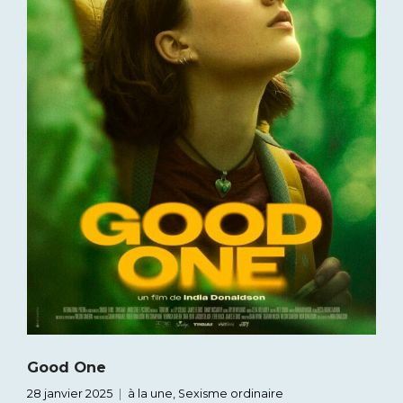
Good One
28 janvier 2025
à la une
,
Sexisme ordinaire