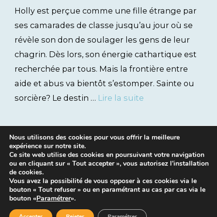
Holly est perçue comme une fille étrange par
ses camarades de classe jusqu’au jour où se
révèle son don de soulager les gens de leur
chagrin. Dès lors, son énergie cathartique est
recherchée par tous. Mais la frontière entre
aide et abus va bientôt s’estomper. Sainte ou
sorcière? Le destin …
Lire la suite
Nous utilisons des cookies pour vous offrir la meilleure
expérience sur notre site.
Ce site web utilise des cookies en poursuivant votre navigation
ou en cliquant sur « Tout accepter », vous autorisez l’installation
de cookies.
Vous avez la possibilité de vous opposer à ces cookies via le
bouton « Tout refuser » ou en paramétrant au cas par cas via le
Mentions légales
|
Contacts
bouton «
Paramétrer
».
Accepter
Rejeter
Paramétrer