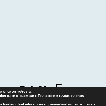
rience sur notre site.
tion ou en cliquant sur « Tout accepter », vous autorisez
Mentions légales
|
Contacts
le bouton « Tout refuser » ou en paramétrant au cas par cas via