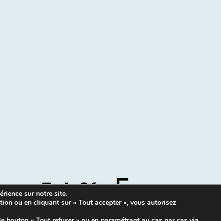
rience sur notre site.
tion ou en cliquant sur « Tout accepter », vous autorisez
Mentions légales
|
Contacts
le bouton « Tout refuser » ou en paramétrant au cas par cas via