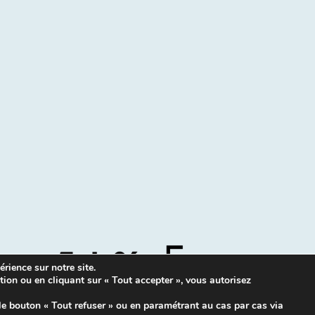
rience sur notre site.
tion ou en cliquant sur « Tout accepter », vous autorisez
Mentions légales
|
Contacts
le bouton « Tout refuser » ou en paramétrant au cas par cas via