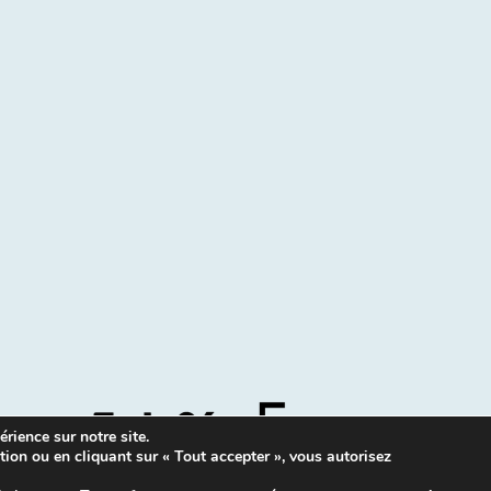
rience sur notre site.
tion ou en cliquant sur « Tout accepter », vous autorisez
Mentions légales
|
Contacts