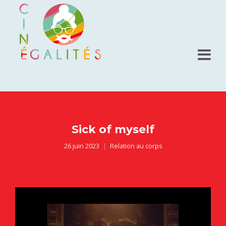
Sick of myself
26 juin 2023
Relation au corps