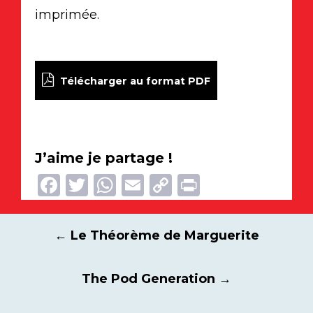
imprimée.
Télécharger au format PDF
J’aime je partage !
Facebook
Twitter
WhatsApp
Email
Copy
Print
Link
Navigation
←
Le Théorème de Marguerite
des
articles
The Pod Generation
→