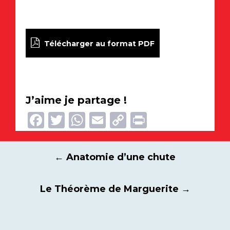
Télécharger au format PDF
J’aime je partage !
Facebook
Twitter
WhatsApp
Email
Copy
Print
Link
Navigation
←
Anatomie d’une chute
des
articles
Le Théorème de Marguerite
→