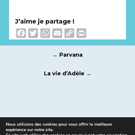
J’aime je partage !
Facebook
Twitter
WhatsApp
Email
Copy
Print
Link
Navigation
←
Parvana
des
articles
La vie d’Adèle
→
Nous utilisons des cookies pour vous offrir la meilleure
expérience sur notre site.