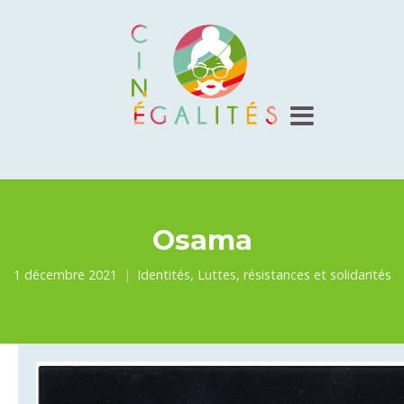
Osama
1 décembre 2021
Identités
,
Luttes, résistances et solidarités