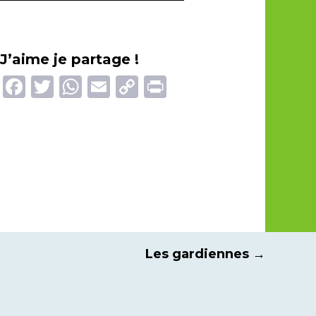
J’aime je partage !
Facebook
Twitter
WhatsApp
Email
Copy
Print
Link
Les gardiennes
→