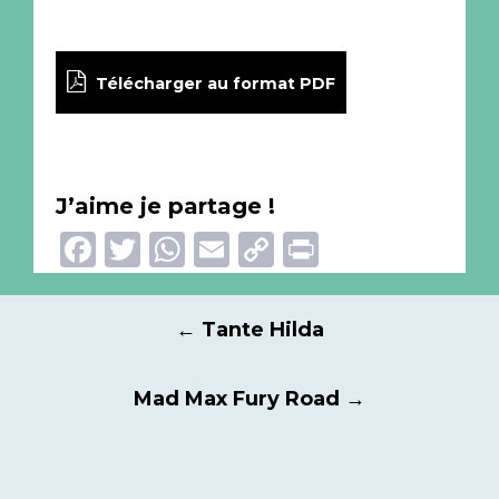
Télécharger au format PDF
J’aime je partage !
Facebook
Twitter
WhatsApp
Email
Copy
Print
Link
Navigation
←
Tante Hilda
des
articles
Mad Max Fury Road
→