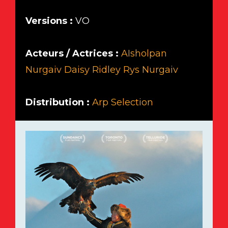
Versions :
VO
Acteurs / Actrices :
AIsholpan
Nurgaiv
Daisy Ridley
Rys Nurgaiv
Distribution :
Arp Selection