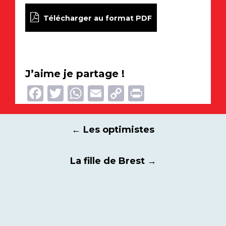
Télécharger au format PDF
J’aime je partage !
Facebook
Twitter
WhatsApp
Email
Copy
Print
Link
Navigation
←
Les optimistes
des
articles
La fille de Brest
→