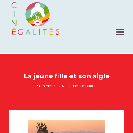
La jeune fille et son aigle
6 décembre 2021
Emancipation